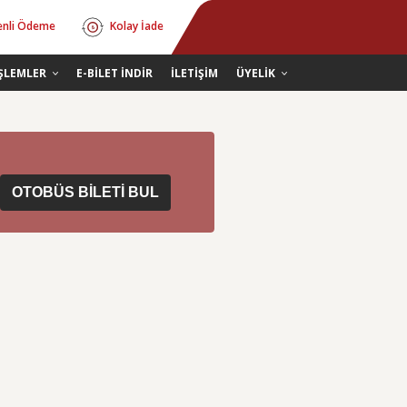
nli Ödeme
Kolay İade
İŞLEMLER
E-BİLET İNDİR
İLETİŞİM
ÜYELİK
OTOBÜS BİLETİ BUL