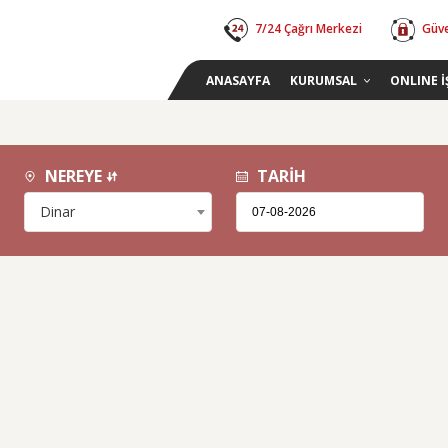
7/24 Çağrı Merkezi
Güve
ANASAYFA
KURUMSAL
ONLINE 
NEREYE
TARİH
Dinar